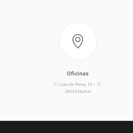
Oficinas
C/ Juan de Mena, 19 – 1º;
28014 Madrid